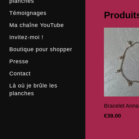
planches
Les lectures des
Correspondances de Mozart
Le passé, c’est le passé
De Fréhel à nos jours
Produits
Témoignages
Zaza sur le retour
Ma chaîne YouTube
Invitez-moi !
Boutique pour shopper
Presse
Presse papier
Contact
Interview de Zaza
Interview radio
Là où je brûle les
planches
Ajoute
Bracelet Anna
€
39.00