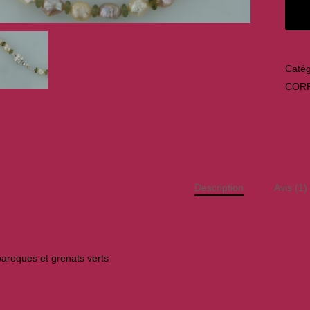
Catég
COR
Description
Avis (1)
 baroques et grenats verts