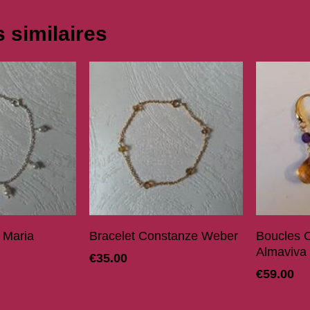
 similaires
r Au Panier
Ajouter Au Panier
 Maria
Bracelet Constanze Weber
Boucles 
Almaviva
€
35.00
€
59.00