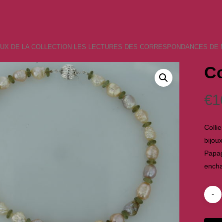
OUX DE LA COLLECTION LES LECTURES DES CORRESPONDANCES DE
Co
€
1
Colli
bijou
Papag
encha