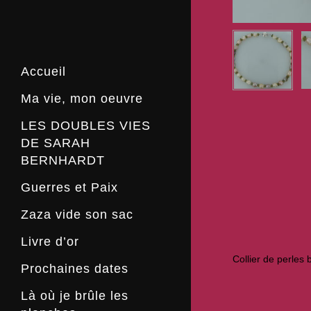
Accueil
Ma vie, mon oeuvre
LES DOUBLES VIES
DE SARAH
BERNHARDT
Guerres et Paix
Zaza vide son sac
Livre d’or
Collier de perles
Prochaines dates
Zaza sur le retour et De Fréhel à
Là où je brûle les
nos jours