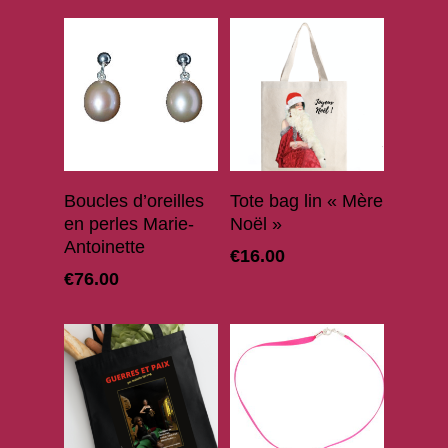
Ajouter Au Panier
Ajouter Au Panier
Boucles d’oreilles
Tote bag lin « Mère
en perles Marie-
Noël »
Antoinette
€
16.00
€
76.00