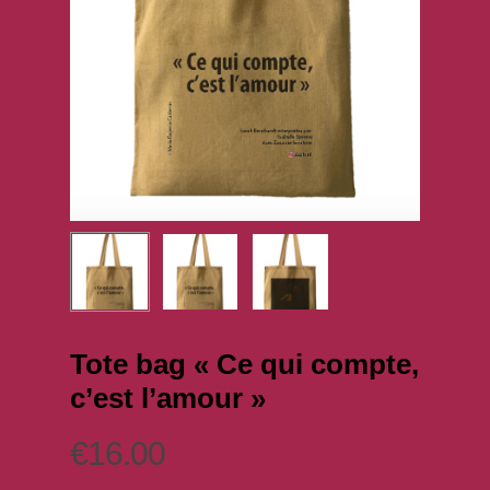
Tote bag « Ce qui compte,
c’est l’amour »
€
16.00