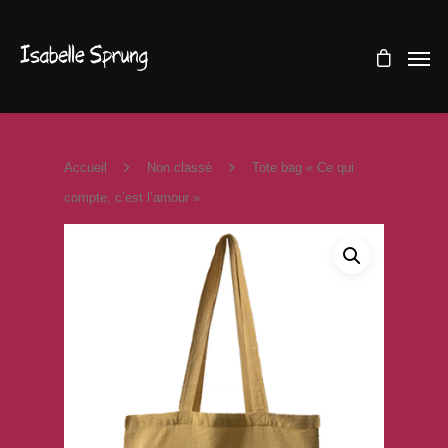
Accueil
Non classé
Tote bag « Ce qui
compte, c’est l’amour »