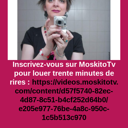
Inscrivez-vous sur MoskitoTv
pour louer trente minutes de
rires :
https://videos.moskitotv.
com/content/d57f5740-82ec-
4d87-8c51-b4cf252d64b0/
e205e977-76be-4a8c-950c-
1c5b513c970