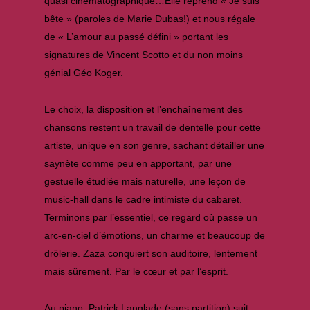
quasi cinématographique…Elle reprend « Je suis
bête » (paroles de Marie Dubas!) et nous régale
de « L’amour au passé défini » portant les
signatures de Vincent Scotto et du non moins
génial Géo Koger.
Le choix, la disposition et l’enchaînement des
chansons restent un travail de dentelle pour cette
artiste, unique en son genre, sachant détailler une
saynète comme peu en apportant, par une
gestuelle étudiée mais naturelle, une leçon de
music-hall dans le cadre intimiste du cabaret.
Terminons par l’essentiel, ce regard où passe un
arc-en-ciel d’émotions, un charme et beaucoup de
drôlerie. Zaza conquiert son auditoire, lentement
mais sûrement. Par le cœur et par l’esprit.
Au piano, Patrick Langlade (sans partition) suit