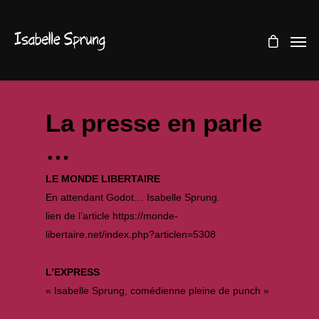
La presse en parle
…
LE MONDE LIBERTAIRE
En attendant Godot… Isabelle Sprung.
lien de l’article
https://monde-
libertaire.net/index.php?articlen=5308
L’EXPRESS
« Isabelle Sprung, comédienne pleine de punch »